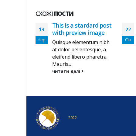
СХОЖІ
ПОСТИ
This is a stardard post
13
22
with preview image
Чер
Січ
Quisque elementum nibh
at dolor pellentesque, a
eleifend libero pharetra.
Mauris...
читати далі
2022