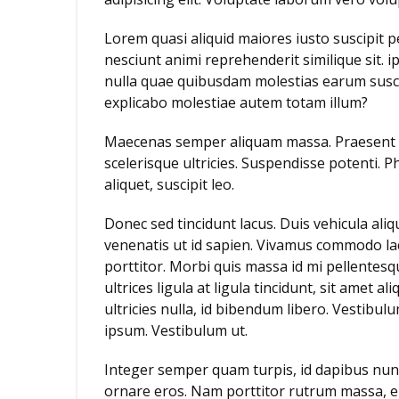
Lorem quasi aliquid maiores iusto suscipit p
nesciunt animi reprehenderit similique sit. i
nulla quae quibusdam molestias earum susci
explicabo molestiae autem totam illum?
Maecenas semper aliquam massa. Praesent ph
scelerisque ultricies. Suspendisse potenti. P
aliquet, suscipit leo.
Donec sed tincidunt lacus. Duis vehicula ali
venenatis ut id sapien. Vivamus commodo lac
porttitor. Morbi quis massa id mi pellentesq
ultrices ligula at ligula tincidunt, sit amet
ultricies nulla, id bibendum libero. Vestib
ipsum. Vestibulum ut.
Integer semper quam turpis, id dapibus nunc 
ornare eros. Nam porttitor rutrum massa, eu va