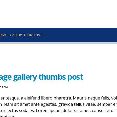
D IMAGE GALLERY THUMBS POST
mage gallery thumbs post
до
нено
This
ntesque, a eleifend libero pharetra. Mauris neque felis, vo
is
m. Nam sit amet ante egestas, gravida tellus vitae, semper er
a
tor lectus sodales. Lorem ipsum dolor sit amet, consectetur
standard
uptatum.