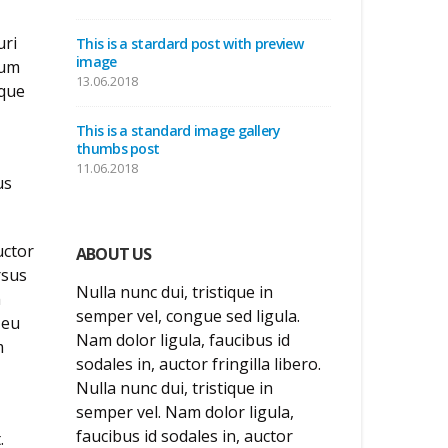
uri
This is a stardard post with preview
image
rum
13.06.2018
eque
This is a standard image gallery
thumbs post
11.06.2018
us
uctor
ABOUT US
rsus
Nulla nunc dui, tristique in
m
semper vel, congue sed ligula.
 eu
Nam dolor ligula, faucibus id
m
sodales in, auctor fringilla libero.
Nulla nunc dui, tristique in
semper vel. Nam dolor ligula,
faucibus id sodales in, auctor
.