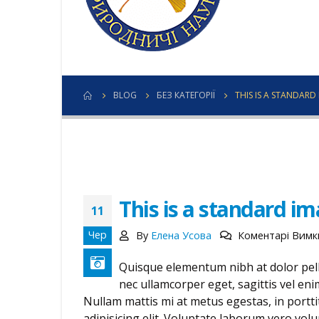
BLOG
БЕЗ КАТЕГОРІЇ
THIS IS A STANDAR
This is a standard i
11
Чер
By
Елена Усова
Коментарі Вимк
Quisque elementum nibh at dolor pelle
nec ullamcorper eget, sagittis vel eni
Nullam mattis mi at metus egestas, in portti
adipisicing elit. Voluptate laborum vero vol