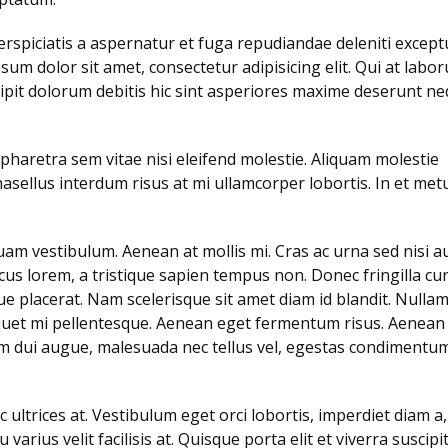
image
gallery
erspiciatis a aspernatur et fuga repudiandae deleniti except
thumbs
psum dolor sit amet, consectetur adipisicing elit. Qui at labo
post
pit dolorum debitis hic sint asperiores maxime deserunt n
aretra sem vitae nisi eleifend molestie. Aliquam molestie
hasellus interdum risus at mi ullamcorper lobortis. In et met
quam vestibulum. Aenean at mollis mi. Cras ac urna sed nisi a
us lorem, a tristique sapien tempus non. Donec fringilla cu
ue placerat. Nam scelerisque sit amet diam id blandit. Nulla
 aliquet mi pellentesque. Aenean eget fermentum risus. Aenean
ulum dui augue, malesuada nec tellus vel, egestas condimentu
ultrices at. Vestibulum eget orci lobortis, imperdiet diam a,
rius velit facilisis at. Quisque porta elit et viverra suscipit