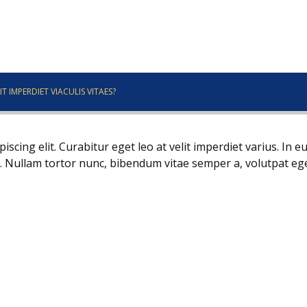
T IMPERDIET VIACULIS VITAES?
scing elit. Curabitur eget leo at velit imperdiet varius. In e
sus. Nullam tortor nunc, bibendum vitae semper a, volutpat eg