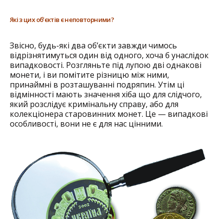
Які з цих об’єктів є неповторними?
Звісно, будь-які два об’єкти завжди чимось
відрізнятимуться один від одного, хоча б унаслідок
випадковості. Розгляньте під лупою дві однакові
монети, і ви помітите різницю між ними,
принаймні в розташуванні подряпин. Утім ці
відмінності мають значення хіба що для слідчого,
який розслідує кримінальну справу, або для
колекціонера старовинних монет. Це — випадкові
особливості, вони не є для нас цінними.