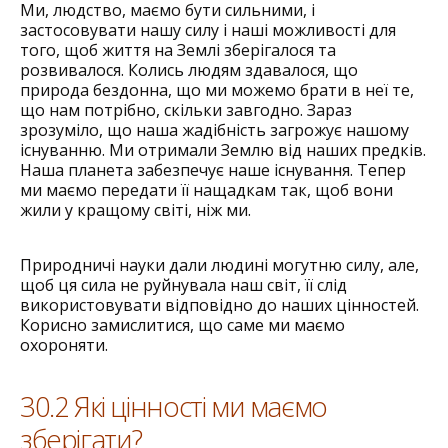
Ми, людство, маємо бути сильними, і
застосовувати нашу силу і наші можливості для
того, щоб життя на Землі зберігалося та
розвивалося. Колись людям здавалося, що
природа бездонна, що ми можемо брати в неї те,
що нам потрібно, скільки завгодно. Зараз
зрозуміло, що наша жадібність загрожує нашому
існуванню. Ми отримали Землю від наших предків.
Наша планета забезпечує наше існування. Тепер
ми маємо передати її нащадкам так, щоб вони
жили у кращому світі, ніж ми.
Природничі науки дали людині могутню силу, але,
щоб ця сила не руйнувала наш світ, її слід
використовувати відповідно до наших цінностей.
Корисно замислитися, що саме ми маємо
охороняти.
30.2 Які цінності ми маємо
зберігати?