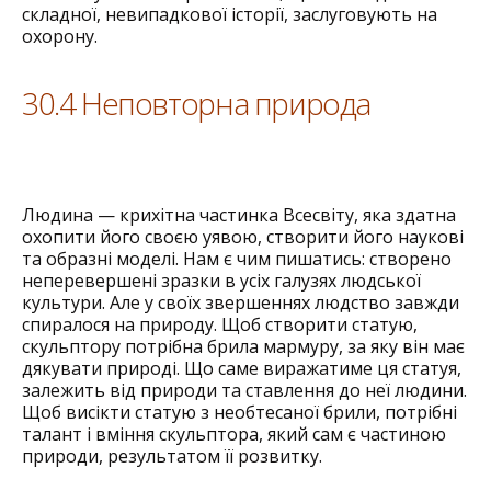
складної, невипадкової історії, заслуговують на
охорону.
30.4 Неповторна природа
Людина — крихітна частинка Всесвіту, яка здатна
охопити його своєю уявою, створити його наукові
та образні моделі. Нам є чим пишатись: створено
неперевершені зразки в усіх галузях людської
культури. Але у своїх звершеннях людство завжди
спиралося на природу. Щоб створити статую,
скульптору потрібна брила мармуру, за яку він має
дякувати природі. Що саме виражатиме ця статуя,
залежить від природи та ставлення до неї людини.
Щоб висікти статую з необтесаної брили, потрібні
талант і вміння скульптора, який сам є частиною
природи, результатом її розвитку.