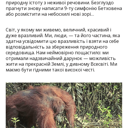
природну істоту з неживої речовини. Безглуздо
прагнути знову написати 9-ту симфонію Бетховена
або розмістити на небосхилі нові зорі…
Світ, у якому ми живемо, величний, красивий і
дуже вразливий. Ми, люди, — та його частина, яка
здатна усвідомити цю вразливість і взяти на себе
відповідальність за збереження природного
середовища. Нам неймовірно пощастило: ми
отримали надзвичайний дарунок — можливість
жити на прекрасній Землі, у дивному Всесвіті. Ми
маємо бути гідними такої високої честі.