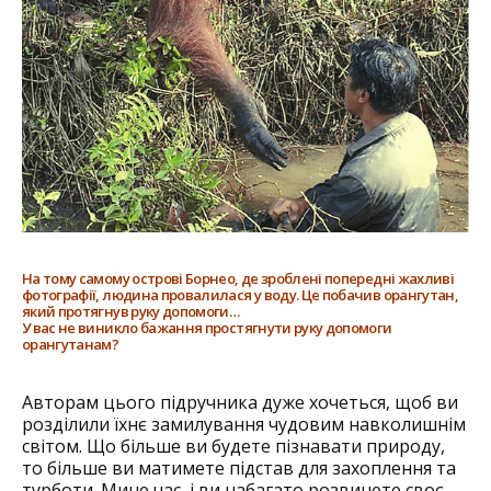
На тому самому острові Борнео, де зроблені попередні жахливі
фотографії, людина провалилася у воду. Це побачив орангутан,
який протягнув руку допомоги…
У вас не виникло бажання простягнути руку допомоги
орангутанам?
Авторам цього підручника дуже хочеться, щоб ви
розділили їхнє замилування чудовим навколишнім
світом. Що більше ви будете пізнавати природу,
то більше ви матимете підстав для захоплення та
турботи. Мине час, і ви набагато розвинете своє