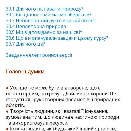
30.1 Для чого пізнавати природу?
30.2 Які цінності ми маємо зберігати?
30.3 Неповторний рукотворний об’єкт
30.4 Неповторна природа
30.5 Ми відповідаємо за наш світ
30.6 Що ви опанували завдяки цьому курсу?
30.7 Для чого це?
Завдання електронної версії
Головні думки
●
Усе, що не може бути відтворене, що є
неповторним, потребує дбайливої охорони. Це
стосується і рукотворних предметів, і природних
об’єктів.
●
Творчість людини, як і взагалі її існування,
зумовлена тим, що людина є частиною природи
та використовує її ресурси.
●
Кожна людина, як і будь-який інший організм,