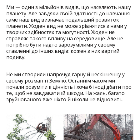
Ми — один з мільйонів видів, що населяють нашу
планету. Але завдяки своїй здатності до навчання
саме наш вид визначає подальший розвиток
планети. Жоден вид не може зрівнятися з нами у
творчих здібностях та могутності. Жоден не
справляє такого впливу на середовище. Але не
потрібно бути надто зарозумілими у своєму
ставленні до інших видів: кожен з них вартий
подиву.
Не ми створили напрочуд гарну й нескінченну у
своєму розмаїтті Землю. Останнім часом ми
почали розуміти її цінність і хоча б іноді дбати про
те, щоб не завдавати їй шкоди. На жаль, багато
зруйнованого вже ніхто й ніколи не відновить.