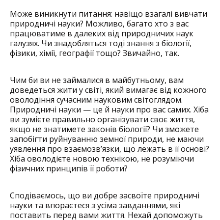
Може виникнути питання: навіщо взагалі вивчати
природничі науки? Можливо, багато хто з вас
працюватиме в далеких від природничих наук
галузях. Чи знадобляться тоді знання з біології,
фізики, хімії, географії тощо? Звичайно, так.
Чим би ви не займалися в майбутньому, вам
доведеться жити у світі, який вимагає від кожного
оволодіння сучасним науковим світоглядом.
Природничі науки — це й науки про вас самих. Хіба
ви зумієте правильно організувати своє життя,
якщо не знатимете законів біології? Чи зможете
запобігти руйнуванню земної природи, не маючи
уявлення про взаємозв’язки, що лежать в її основі?
Хіба оволодієте новою технікою, не розуміючи
фізичних принципів її роботи?
Сподіваємось, що ви добре засвоїте природничі
науки та впораєтеся з усіма завданнями, які
поставить перед вами життя. Нехай допоможуть