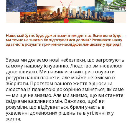
Наше майбутнє буде дуже незвичним для нас. Яким воно буде —
ми точно не знаємо. Як підготуватися до змін? Розвивати нашу
здатність розуміти причинно-наслідкові ланцюжки у природі!
Зараз ми долаємо нові небезпеки, що загрожують
самому нашому існуванню. Людство змінювалося
дуже швидко. Ми навчилися використовувати
ресурси нашої планети, але майже не вміємо їх
зберігати. Протягом вашого життя відносини
людства із планетою докорінно зміняться; як саме
— ми ще не знаємо. Але ми знаємо, що ви станете
свідками важливих змін. Важливо, щоб ви
розуміли, що відбувається, брали участь в
ухваленні доленосних рішень та в утіленні їх у
життя.