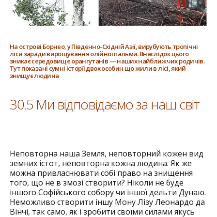
На острові Борнео, у Південно-Східній Азії, вирубують тропічні
ліси заради вирощування олійної пальми. Внаслідок цього
зникає середовище орангутанів — наших найближчих родичів.
Тут показані сумні історії двох особин що жили в лісі, який
знищує людина
30.5 Ми відповідаємо за наш світ
Неповторна наша Земля, неповторний кожен вид
земних істот, неповторна кожна людина. Як же
можна привласнювати собі право на знищення
того, що не в змозі створити? Ніколи не буде
іншого Софійського собору чи іншої дельти Дунаю.
Неможливо створити іншу Мону Лізу Леонардо да
Вінчі, так само, як і зробити своїми силами якусь