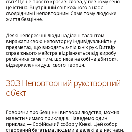
світ? Це не просто красиві слова, у певному сенсі —
це істина. Внутрішній світ кожного з нас є
своєрідним і неповторним. Саме тому людське
життя безцінне.
Деякі непересічні люди наділені талантом
виражати свою неповторну індивідуальність у
предметах, що виходять з-під їхніх рук. Витвір
справжнього майстра відрізняється від виробу
ремісника саме тим, що несе на собі «відбиток»,
відзеркалення душі свого творця.
30.3 Неповторний рукотворний
об’єкт
Говорячи про безцінні витвори людства, можна
навести чимало прикладів. Наведемо один
приклад — Софійський собор у Києві. Цей собор
створений багатьма людьми в далекі від нас часи,