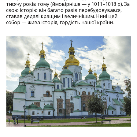
тисячу років тому (ймовірніше — у 1011–1018 р). За
свою історію він багато разів перебудовувався,
ставав дедалі кращим і величнішим. Нині цей
собор — жива історія, гордість нашої країни.