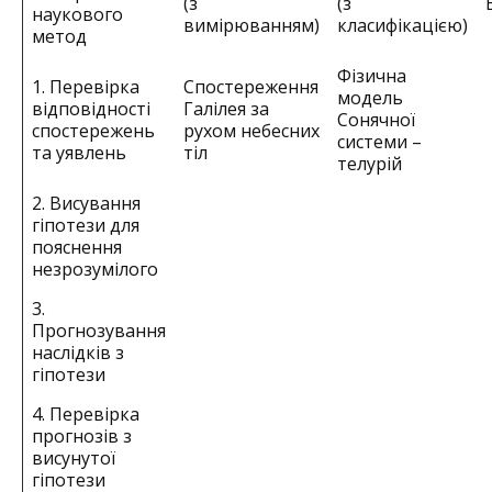
(з
(з
наукового
вимірюванням)
класифікацією)
метод
Фізична
1. Перевірка
Спостереження
модель
відповідності
Галілея за
Сонячної
спостережень
рухом небесних
системи –
та уявлень
тіл
телурій
2. Висування
гіпотези для
пояснення
незрозумілого
3.
Прогнозування
наслідків з
гіпотези
4. Перевірка
прогнозів з
висунутої
гіпотези