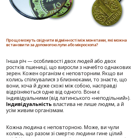
Про що можуть свідчити відмінності між монетами, які можна
встановити за допомогою лупи або мікроскопа?
Інша річ — особливості двох людей або двох
ростків пшениці, що виросли з начебто однакових
зерен. Кожен організм є неповторним. Якщо ви
колись спілкувалися з близнюками, то знаєте, що
вони, хоча й дуже схожі між собою, насправді
відрізняються одне від одного. Вони є
індивідуальними (від латинського «неподільний»).
Індивідуальність
властива не лише людям, а й
усім живим організмам.
Кожна людина є неповторною. Може, ви чули
колись, що разом зі смертю людини гине цілий