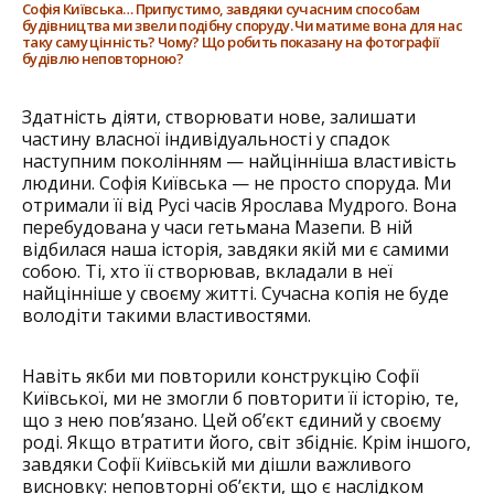
Софія Київська… Припустимо, завдяки сучасним способам
будівництва ми звели подібну споруду. Чи матиме вона для нас
таку саму цінність? Чому? Що робить показану на фотографії
будівлю неповторною?
Здатність діяти, створювати нове, залишати
частину власної індивідуальності у спадок
наступним поколінням — найцінніша властивість
людини. Софія Київська — не просто споруда. Ми
отримали її від Русі часів Ярослава Мудрого. Вона
перебудована у часи гетьмана Мазепи. В ній
відбилася наша історія, завдяки якій ми є самими
собою. Ті, хто її створював, вкладали в неї
найцінніше у своєму житті. Сучасна копія не буде
володіти такими властивостями.
Навіть якби ми повторили конструкцію Софії
Київської, ми не змогли б повторити її історію, те,
що з нею пов’язано. Цей об’єкт єдиний у своєму
роді. Якщо втратити його, світ збідніє. Крім іншого,
завдяки Софії Київській ми дішли важливого
висновку: неповторні об’єкти, що є наслідком