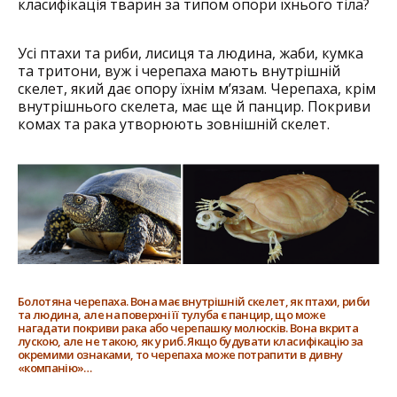
класифікація тварин за типом опори їхнього тіла?
Усі птахи та риби, лисиця та людина, жаби, кумка
та тритони, вуж і черепаха мають внутрішній
скелет, який дає опору їхнім м’язам. Черепаха, крім
внутрішнього скелета, має ще й панцир. Покриви
комах та рака утворюють зовнішній скелет.
Болотяна черепаха. Вона має внутрішній скелет, як птахи, риби
та людина, але на поверхні її тулуба є панцир, що може
нагадати покриви рака або черепашку молюсків. Вона вкрита
лускою, але не такою, як у риб. Якщо будувати класифікацію за
окремими ознаками, то черепаха може потрапити в дивну
«компанію»…