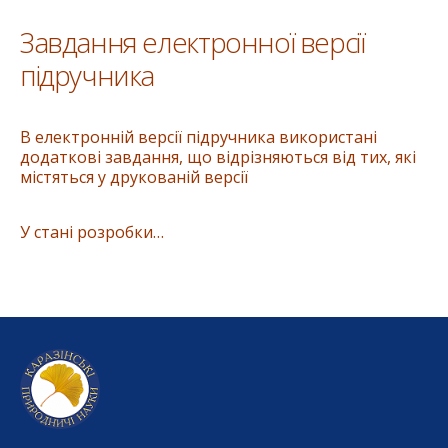
Завдання електронної версії
підручника
В електронній версії підручника використані
додаткові завдання, що відрізняються від тих, які
містяться у друкованій версії
У стані розробки…