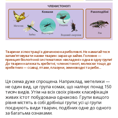
Тварини з ілюстрації з дівчиною на риболовлі. Не намагайтеся
запам’ятовувати назви тварин: зараз це зайве. Головне —
принцип біологічної систематики: «вкладені» одна в одну групи!
До тварин належать хребетні, членистоногі, молюски тощо; до
хребетних — ссавці, птахи, плазуни, земноводні та риби…
Ця схема дуже спрощена. Наприклад, метелики —
не один вид, це група комах, що налічує понад 150
тисяч видів. Утім на всіх своїх рівнях класифікація
живих істот побудована однаково. Групи вищого
рівня містять в собі дрібніші групи; усі ці групи
поєднують види тварин, подібних одне до одного
за багатьма ознаками.