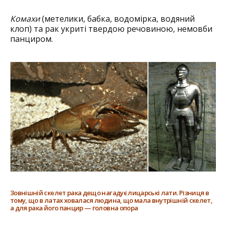
Комахи
(метелики, бабка, водомірка, водяний
клоп) та рак укриті твердою речовиною, немовби
панциром.
Зовнішній скелет рака дещо нагадує лицарські лати. Різниця в
тому, що в латах ховалася людина, що мала внутрішній скелет,
а для рака його панцир — головна опора