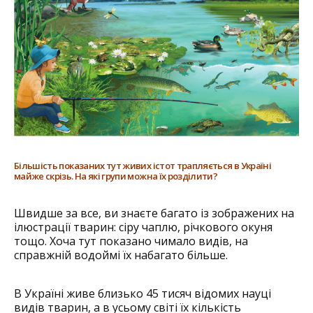
Більшість показаних тут живих істот трапляється в Україні
майже скрізь. На які групи можна їх розділити?
Швидше за все, ви знаєте багато із зображених на
ілюстрації тварин: сіру чаплю, річкового окуня
тощо. Хоча тут показано чимало видів, на
справжній водоймі їх набагато більше.
В Україні живе близько 45 тисяч відомих науці
видів тварин, а в усьому світі їх кількість