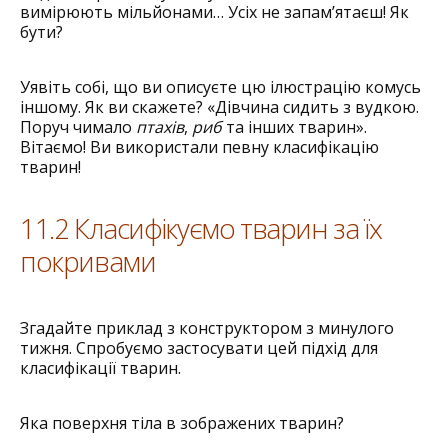
вимірюють мільйонами… Усіх не запам’ятаєш! Як
бути?
Уявіть собі, що ви описуєте цю ілюстрацію комусь
іншому. Як ви скажете? «Дівчина сидить з вудкою.
Поруч чимало
птахів
,
риб
та інших тварин».
Вітаємо! Ви використали певну класифікацію
тварин!
11.2 Класифікуємо тварин за їх
покривами
Згадайте приклад з конструктором з минулого
тижня. Спробуємо застосувати цей підхід для
класифікації тварин.
Яка поверхня тіла в зображених тварин?