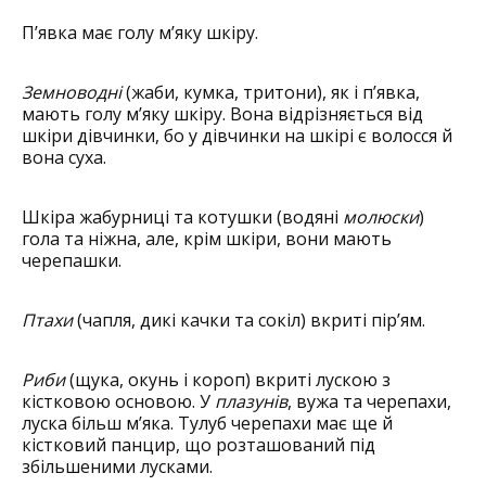
П’явка має голу м’яку шкіру.
Земноводні
(жаби, кумка, тритони), як і п’явка,
мають голу м’яку шкіру. Вона відрізняється від
шкіри дівчинки, бо у дівчинки на шкірі є волосся й
вона суха.
Шкіра жабурниці та котушки (водяні
молюски
)
гола та ніжна, але, крім шкіри, вони мають
черепашки.
Птахи
(чапля, дикі качки та сокіл) вкриті пір’ям.
Риби
(щука, окунь і короп) вкриті лускою з
кістковою основою. У
плазунів
, вужа та черепахи,
луска більш м’яка. Тулуб черепахи має ще й
кістковий панцир, що розташований під
збільшеними лусками.