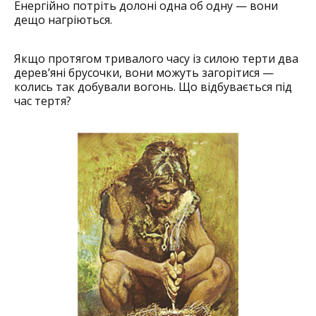
Енергійно потріть долоні одна об одну — вони
дещо нагріються.
Якщо протягом тривалого часу із силою терти два
дерев’яні ­брусочки, вони можуть загорітися —
колись так добували вогонь. Що відбувається під
час тертя?