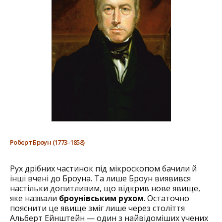
Роберт Броун (1773–1858)
Рух дрібних частинок під мікроскопом бачили й
інші вчені до Броуна. Та лише Броун виявився
настільки допитливим, що відкрив нове явище,
яке назвали
броунівським рухом
. Остаточно
пояснити це явище зміг лише через століття
Альберт Ейнштейн — один з найвідоміших учених