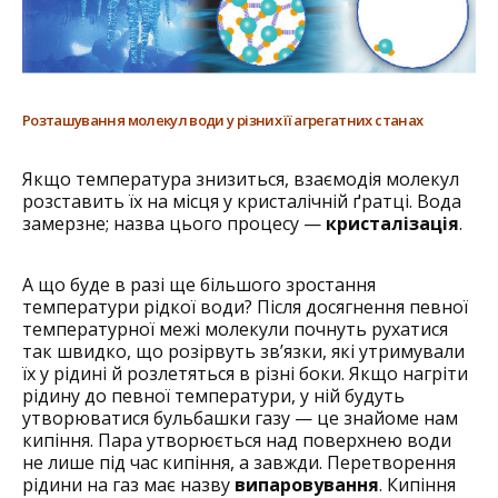
Розташування молекул води у різних її агрегатних станах
Якщо температура знизиться, взаємодія молекул
розставить їх на місця у кристалічній ґратці. Вода
замерзне; назва цього процесу —
кристалізація
.
А що буде в разі ще більшого зростання
температури рідкої води? Після досягнення певної
температурної межі молекули почнуть рухатися
так швидко, що розірвуть зв’язки, які утримували
їх у рідині й розлетяться в різні боки. Якщо нагріти
рідину до певної температури, у ній будуть
утворюватися бульбашки газу — це знайоме нам
кипіння. Пара утворюється над поверхнею води
не лише під час кипіння, а завжди. Перетворення
рідини на газ має назву
випаровування
. Кипіння