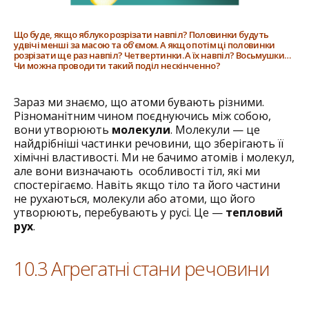
Що буде, якщо яблуко розрізати навпіл? Половинки будуть
удвічі менші за масою та об’ємом. А якщо потім ці половинки
розрізати ще раз навпіл? Четвертинки. А їх навпіл? Восьмушки…
Чи можна проводити такий поділ нескінченно?
Зараз ми знаємо, що атоми бувають різними.
Різноманітним чином поєднуючись між собою,
вони утворюють
молекули
. ­Молекули — це
найдрібніші частинки речовини, що зберігають її
хімічні ­властивості. Ми не бачимо атомів і молекул,
але вони визначають ­ особливості тіл, які ми
спостерігаємо. Навіть якщо тіло та його частини
не рухаються, молекули або атоми, що його
утворюють, перебувають у русі. Це —
тепловий
рух
.
10.3 Агрегатні стани речовини