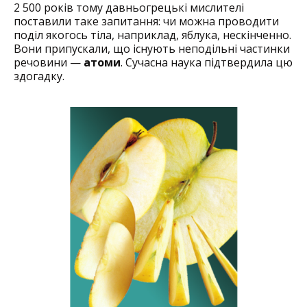
2 500 років тому давньогрецькі мислителі
поставили таке ­запитання: чи ­можна ­проводити
поділ якогось тіла, наприклад, яблука, нескінченно.
Вони припускали, що ­існують неподільні частинки
речовини —
атоми
. Сучасна наука підтвердила цю
здогадку.