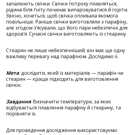
запалюють свічки. Свічки потроху плавляться,
рідина біля ґніту починає випаровуватися й горіти.
Звісно, хочеться, щоб свічка опливала якомога
повільніше. Раніше свічки виготовляли з парафіну,
але згодом з’ясували, що його пари небезпечні для
здоров’я. Сучасні свічки виготовляють із стеарину.
Стеарин не лише небезпечніший; він має ще одну
важливу перевагу над парафіном. Дослідимо її.
Мета
: дослідити, який із матеріалів — парафін чи
стеарин — краще підходить для виготовлення
свічок.
Завдання
: Визначити температури, за яких
відбувається плавлення парафіну й стеарину, та
порівняти їх.
Для проведення дослідження використовуємо