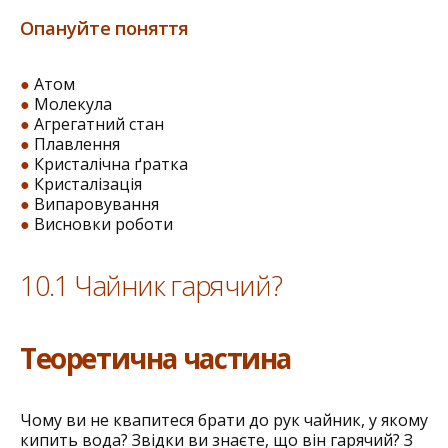
Опануйте поняття
●
Атом
●
Молекула
●
Агрегатний стан
●
Плавлення
●
Кристалічна ґратка
●
Кристалізація
●
Випаровування
●
Висновки роботи
10.1 Чайник гарячий?
Теоретична частина
Чому ви не квапитеся брати до рук чайник, у якому
кипить вода? Звідки ви знаєте, що він ­гарячий? З