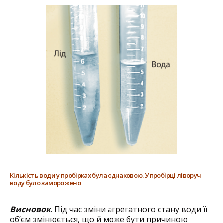
Кількість води у пробірках була однаковою. У пробірці ліворуч
воду було заморожено
Висновок
. Під час зміни агрегатного стану води її
об’єм змінюється, що й може бути причиною