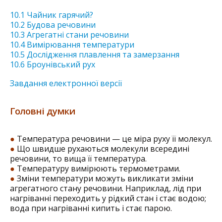
10.1 Чайник гарячий?
10.2 Будова речовини
10.3 Агрегатні стани речовини
10.4 Вимірювання температури
10.5 Дослідження плавлення та замерзання
10.6 Броунівський рух
Завдання електронної версії
Головні думки
●
Температура речовини — це міра руху її молекул.
●
Що швидше рухаються молекули всередині
речовини, то вища її температура.
●
Температуру вимірюють термометрами.
●
Зміни температури можуть викликати зміни
агрегатного стану речовини. Наприклад, лід при
нагріванні переходить у рідкий стан і стає водою;
вода при нагріванні кипить і стає парою.