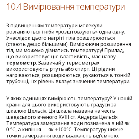
10.4 Вимірювання температури
З підвищенням температури молекули
розганяються і ніби «розштовхують» одна одну.
Унаслідок цього нагріті тіла розширюються
(стають дещо більшими). Вимірюючи розширення
тіл, ми можемо дізнатись температуру! Прилад,
що використовує цю властивість, має назву
термометр
. Зазвичай у термометрах
використовують ртуть або спирт. Ці рідини
нагріваються, розширюються, рухаються в тонкій
трубочці, і їх рівень вказує значення температури.
У яких одиницях вимірюють температуру? У нашій
країні для цього використовують градуси за
шкалою Цельсія. Ця шкала названа на честь
шведського вченого XVIII ст. Андерса Цельсія.
Температура замерзання води позначена в ній як
0 °С, а кипіння — як +100°С. Температуру нижче
точки замерзання води вважають від’ємною.