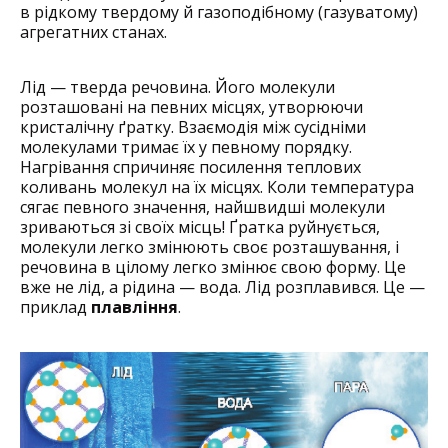
в рідкому твердому й газоподібному (газуватому)
агрегатних станах.
Лід — тверда речовина. Його молекули
розташовані на певних місцях, утворюючи
кристалічну ґратку. Взаємодія між сусідніми
молекулами тримає ­їх у певному порядку.
Нагрівання спричиняє посилення теплових
коливань молекул на їх місцях. Коли температура
сягає певного значення, ­най­швидші молекули
зриваються зі своїх місць! Ґратка руйнується,
молекули легко змінюють своє розташування, і
речовина в цілому легко змінює свою форму. Це
вже не лід, а рідина — вода. Лід розплавився. Це —
приклад
плавління
.