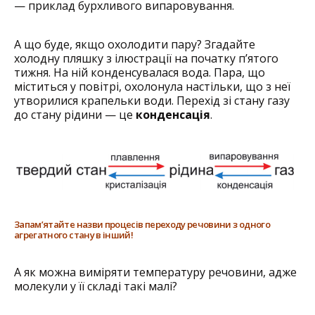
— приклад бурхливого випаровування.
А що буде, якщо охолодити пару? Згадайте
холодну пляшку з ілюстрації на початку п’ятого
тижня. На ній конденсувалася вода. Пара, що
міститься у повітрі, охолонула настільки, що з неї
утворилися крапельки води. Перехід зі стану газу
до стану рідини — це
конденсація
.
Запам’ятайте назви процесів переходу речовини з одного
агрегатного стану в інший!
А як можна виміряти температуру речовини, адже
молекули у її складі такі малі?