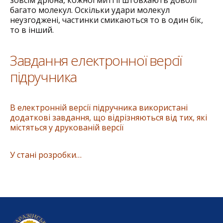
зовсім дрібна, кожної миті її штовхають доволі
багато молекул. Оскільки удари молекул
неузгоджені, частинки смикаються то в один бік,
то в інший.
Завдання електронної версії
підручника
В електронній версії підручника використані
додаткові завдання, що відрізняються від тих, які
містяться у друкованій версії
У стані розробки…